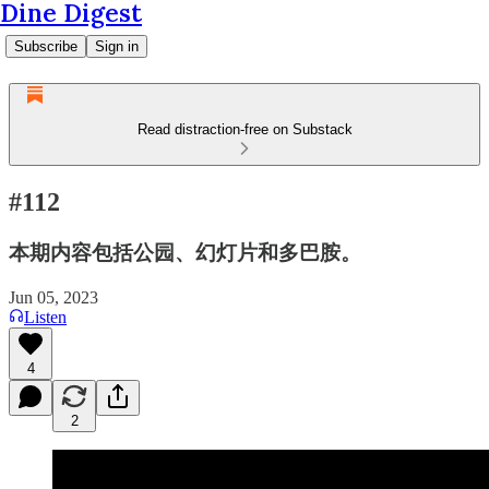
Dine Digest
Subscribe
Sign in
Read distraction-free on Substack
#112
本期内容包括公园、幻灯片和多巴胺。
Jun 05, 2023
Listen
4
2