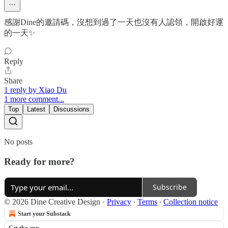
感謝Dine的邀請碼，沒想到過了一天也沒有人認領，開啟好運
的一天✨
Reply
Share
1 reply by Xiao Du
1 more comment...
Top
Latest
Discussions
No posts
Ready for more?
Subscribe
© 2026 Dine Creative Design
·
Privacy
∙
Terms
∙
Collection notice
Start your Substack
Get the app