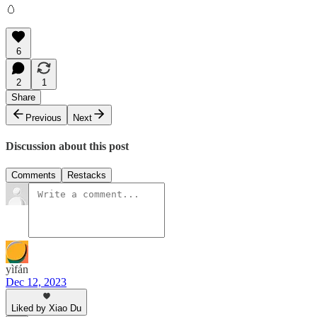
🥚
6
2
1
Share
Previous
Next
Discussion about this post
Comments
Restacks
yìfán
Dec 12, 2023
Liked by Xiao Du