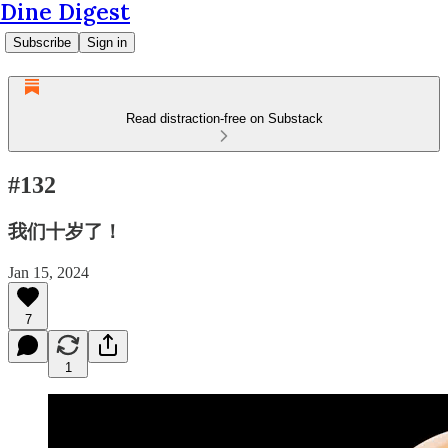
Dine Digest
Subscribe
Sign in
Read distraction-free on Substack
#132
我们十岁了！
Jan 15, 2024
7
1