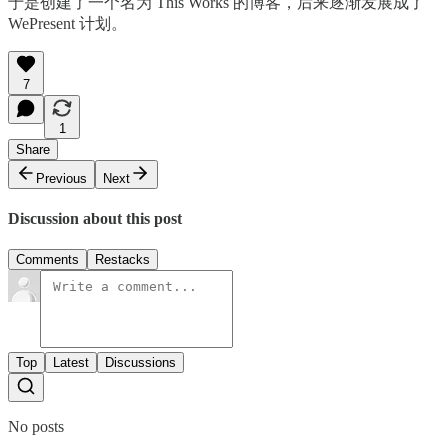
于是创建了一个名为 This Works 的博客，后来逐渐发展成了
WePresent 计划。
7
1
Share
Previous
Next
Discussion about this post
Comments
Restacks
Top
Latest
Discussions
No posts