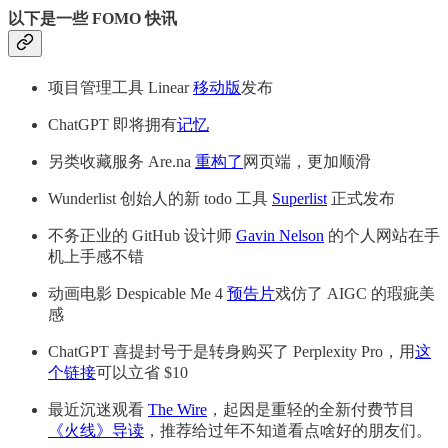
以下是一些 FOMO 快讯
项目管理工具 Linear
移动版
发布
ChatGPT 即将拥有
记忆
另类收藏服务 Are.na
重构了
网页端，更加顺滑
Wunderlist 创始人的新 todo 工具
Superlist
正式发布
不务正业的 GitHub 设计师
Gavin Nelson
的个人网站在手
机上手感不错
动画电影 Despicable Me 4
预告片
戏仿了 AIGC 的瑕疵美
感
ChatGPT 喜提封号于是转身购买了 Perplexity Pro，用
这
个链接
可以立省 $10
最近沉迷观看
The Wire
，起因是重轻的全新付费节目
《火线》导读
，推荐给过年不知道看点啥好的朋友们。