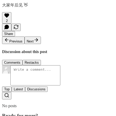
大家年后见 👋
2
Share
Previous
Next
Discussion about this post
Comments
Restacks
Top
Latest
Discussions
No posts
Ready for more?