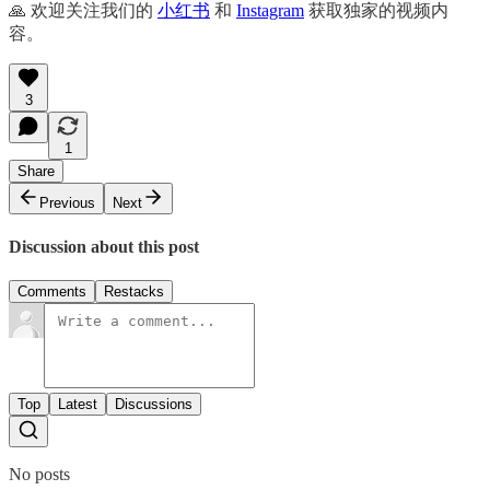
🙏 欢迎关注我们的
小红书
和
Instagram
获取独家的视频内
容。
3
1
Share
Previous
Next
Discussion about this post
Comments
Restacks
Top
Latest
Discussions
No posts