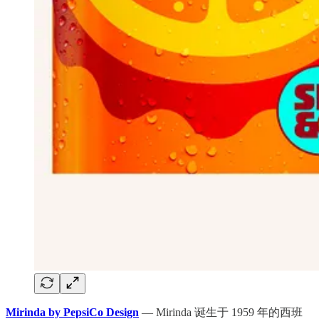
Mirinda by PepsiCo Design
— Mirinda 诞生于 1959 年的西班