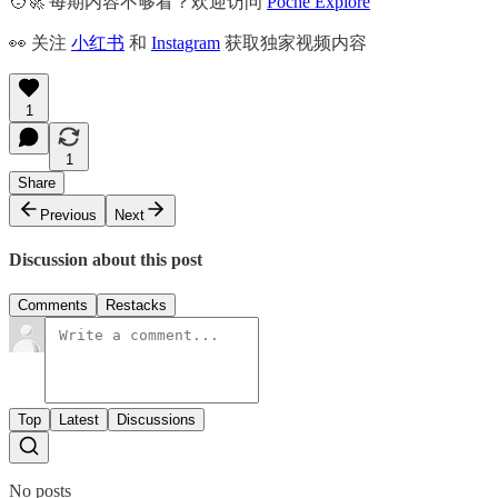
🧑‍🚀 每期内容不够看？欢迎访问
Poche Explore
👀 关注
小红书
和
Instagram
获取独家视频内容
1
1
Share
Previous
Next
Discussion about this post
Comments
Restacks
Top
Latest
Discussions
No posts