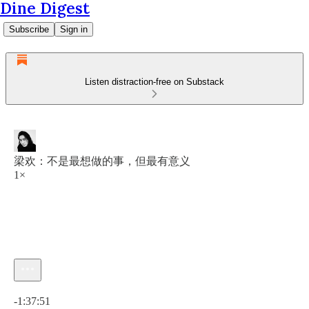
Dine Digest
Subscribe
Sign in
Listen distraction-free on Substack
梁欢：不是最想做的事，但最有意义
1×
Current time: 0:00 / Total time: -1:37:51
-1:37:51